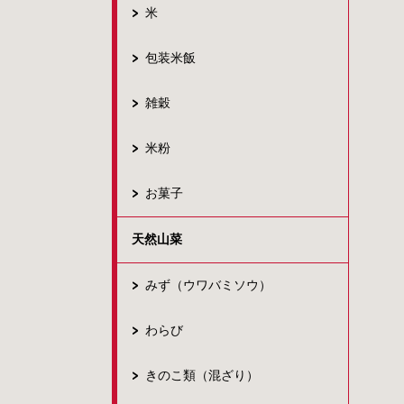
米
包装米飯
雑穀
米粉
お菓子
天然山菜
みず（ウワバミソウ）
わらび
きのこ類（混ざり）