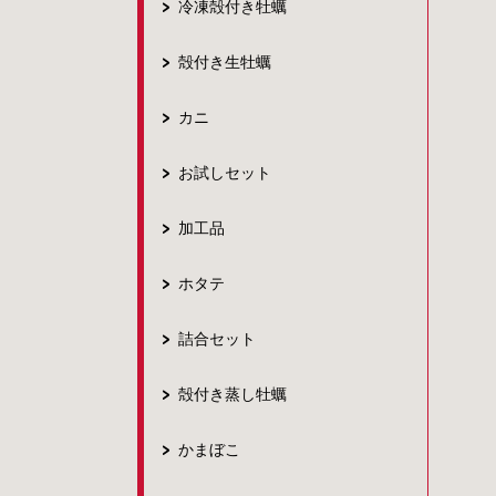
冷凍殻付き牡蠣
殻付き生牡蠣
カニ
お試しセット
加工品
ホタテ
詰合セット
殻付き蒸し牡蠣
かまぼこ