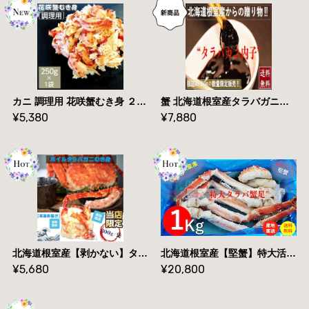
カニ 調理用 花咲蟹むき身 ２５０ｇ/袋 冷凍 北海道根室産 送料無料 産地直送
蟹 北海道根室産タラバガニ内子 瓶詰/８０g 冷凍 産地直送 送料無料
¥5,380
¥7,880
北海道根室産【剥かない】タラバガニむき身300ｇ/袋【送料無料】【産地直送】
北海道根室産【堅蟹】特大活ボイルタラバ蟹足１kg詰め【送料無料】
¥5,680
¥20,800