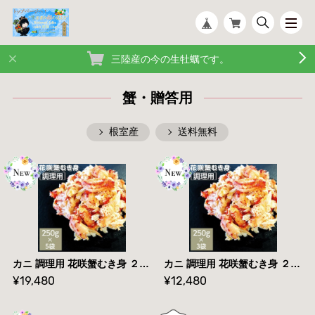
三陸産の今の生牡蠣です。
蟹・贈答用
根室産
送料無料
カニ 調理用 花咲蟹むき身 ２５０ｇ×5袋 冷凍 北海道根室産 送料無料 産地直送
カニ 調理用 花咲蟹むき身 ２５０ｇ×３袋 冷凍 北海道根室産 送料無料 産地直送
¥19,480
¥12,480