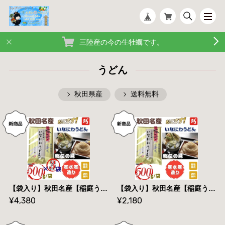
三陸産の今の生牡蠣です。
うどん
秋田県産
送料無料
【袋入り】秋田名産【稲庭うどん】５００g /袋×３袋【手作り技法】【送料無料】
【袋入り】秋田名産【稲庭うどん】５００g /袋【手作り技法】【送料無料】
¥4,380
¥2,180