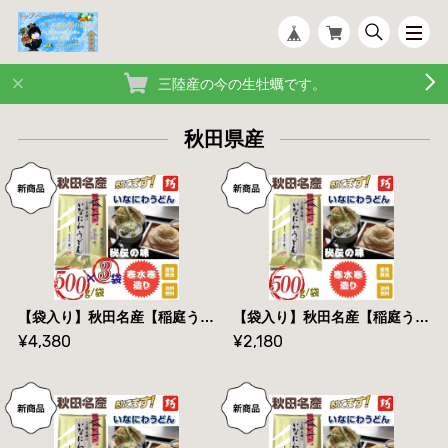
三陸産の今の生牡蠣です。
秋田県産
【袋入り】秋田名産【稲庭うどん】５００g /袋×３袋【手作り技法】【送料無料】
【袋入り】秋田名産【稲庭うどん】５００g /袋【手作り技法】【送料無料】
¥4,380
¥2,180