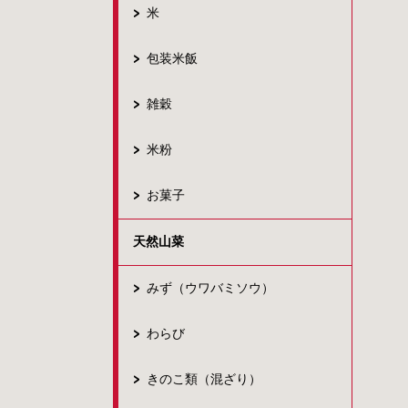
米
包装米飯
雑穀
米粉
お菓子
天然山菜
みず（ウワバミソウ）
わらび
きのこ類（混ざり）