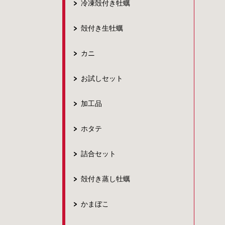
冷凍殻付き牡蠣
殻付き生牡蠣
カニ
お試しセット
加工品
ホタテ
詰合セット
殻付き蒸し牡蠣
かまぼこ