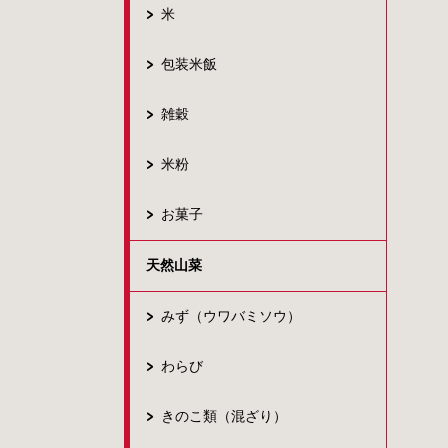
米
包装米飯
雑穀
米粉
お菓子
天然山菜
みず（ウワバミソウ）
わらび
きのこ類（混ざり）