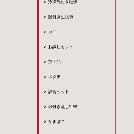
冷凍殻付き牡蠣
殻付き生牡蠣
カニ
お試しセット
加工品
ホタテ
詰合セット
殻付き蒸し牡蠣
かまぼこ