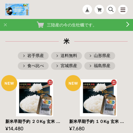
三陸産の今の生牡蠣です。
米
岩手県産
送料無料
山形県産
食べ比べ
宮城県産
福島県産
新米早期予約 ２０Kg 玄米 販売 送料無料 当日精米 令和7年度産 山形県産 お米 はえぬき ２０kg 白米
新米早期予約 １０Kg 玄米 販売 送料無料 当日精米 令和7年度産 山形県産 お米 はえぬき １０kg 白米
¥14,480
¥7,680