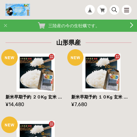
三陸産の今の生牡蠣です。
山形県産
新米早期予約 ２０Kg 玄米 販売 送料無料 当日精米 令和7年度産 山形県産 お米 はえぬき ２０kg 白米
新米早期予約 １０Kg 玄米 販売 送料無料 当日精米 令和7年度産 山形県産 お米 はえぬき １０kg 白米
¥14,480
¥7,680