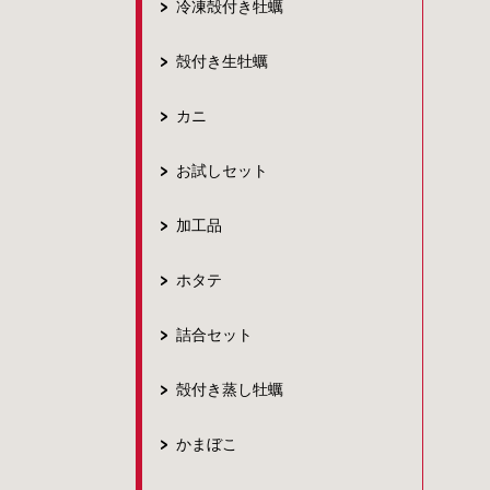
冷凍殻付き牡蠣
殻付き生牡蠣
カニ
お試しセット
加工品
ホタテ
詰合セット
殻付き蒸し牡蠣
かまぼこ