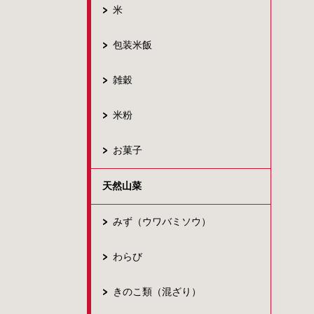
米
包装米飯
雑穀
米粉
お菓子
天然山菜
みず（ウワバミソウ）
わらび
きのこ類（混ざり）