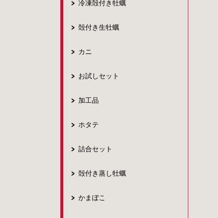
冷凍殻付き牡蠣
殻付き生牡蠣
カニ
お試しセット
加工品
ホタテ
詰合セット
殻付き蒸し牡蠣
かまぼこ