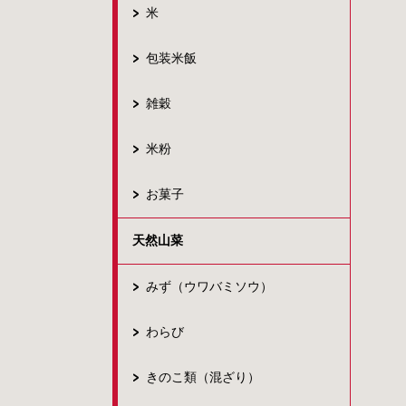
米
包装米飯
雑穀
米粉
お菓子
天然山菜
みず（ウワバミソウ）
わらび
きのこ類（混ざり）