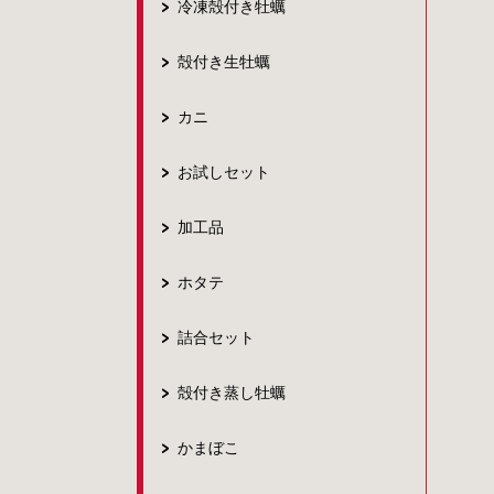
冷凍殻付き牡蠣
殻付き生牡蠣
カニ
お試しセット
加工品
ホタテ
詰合セット
殻付き蒸し牡蠣
かまぼこ