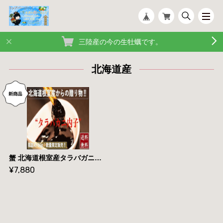
三陸産の今の生牡蠣です。
北海道産
蟹 北海道根室産タラバガニ内子 瓶詰/８０g 冷凍 産地直送 送料無料
¥7,880