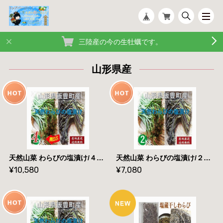
三陸産の今の生牡蠣です。
山形県産
天然山菜 わらびの塩漬け/４Kｇ 自然の恵み 予約販売 山形県飯豊町産 送料無料
天然山菜 わらびの塩漬け/２Kｇ 自然の恵み 予約販売 山形県飯豊町産 送料無料
¥10,580
¥7,080