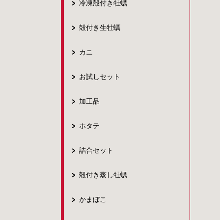
冷凍殻付き牡蠣
殻付き生牡蠣
カニ
お試しセット
加工品
ホタテ
詰合セット
殻付き蒸し牡蠣
かまぼこ