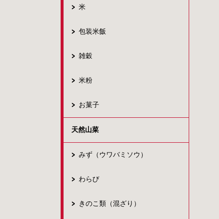
米
包装米飯
雑穀
米粉
お菓子
天然山菜
みず（ウワバミソウ）
わらび
きのこ類（混ざり）