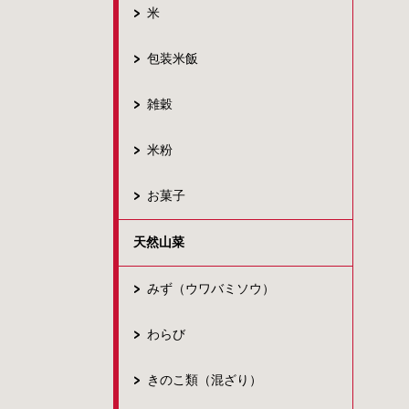
米
包装米飯
雑穀
米粉
お菓子
天然山菜
みず（ウワバミソウ）
わらび
きのこ類（混ざり）