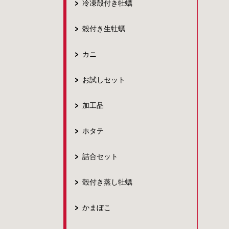
冷凍殻付き牡蠣
殻付き生牡蠣
カニ
お試しセット
加工品
ホタテ
詰合セット
殻付き蒸し牡蠣
かまぼこ