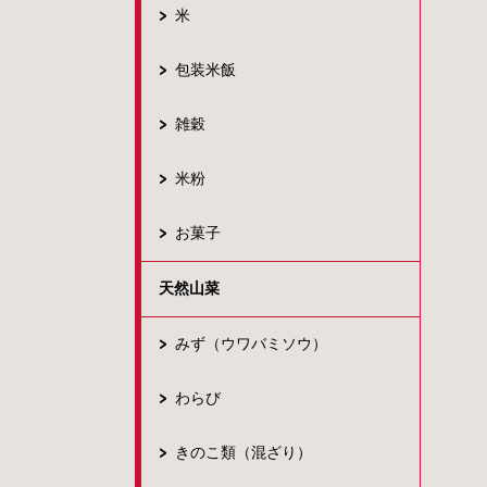
米
包装米飯
雑穀
米粉
お菓子
天然山菜
みず（ウワバミソウ）
わらび
きのこ類（混ざり）