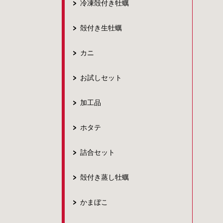
冷凍殻付き牡蠣
殻付き生牡蠣
カニ
お試しセット
加工品
ホタテ
詰合セット
殻付き蒸し牡蠣
かまぼこ