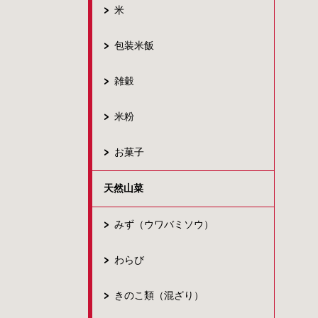
米
包装米飯
雑穀
米粉
お菓子
天然山菜
みず（ウワバミソウ）
わらび
きのこ類（混ざり）