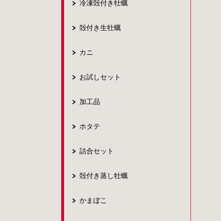
冷凍殻付き牡蠣
殻付き生牡蠣
カニ
お試しセット
加工品
ホタテ
詰合セット
殻付き蒸し牡蠣
かまぼこ