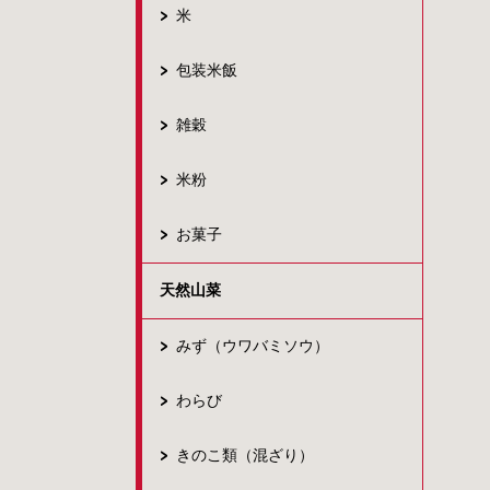
米
包装米飯
雑穀
米粉
お菓子
天然山菜
みず（ウワバミソウ）
わらび
きのこ類（混ざり）