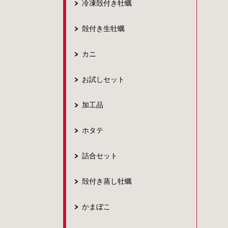
冷凍殻付き牡蠣
殻付き生牡蠣
カニ
お試しセット
加工品
ホタテ
詰合セット
殻付き蒸し牡蠣
かまぼこ