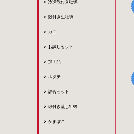
冷凍殻付き牡蠣
殻付き生牡蠣
カニ
お試しセット
加工品
ホタテ
詰合セット
殻付き蒸し牡蠣
かまぼこ