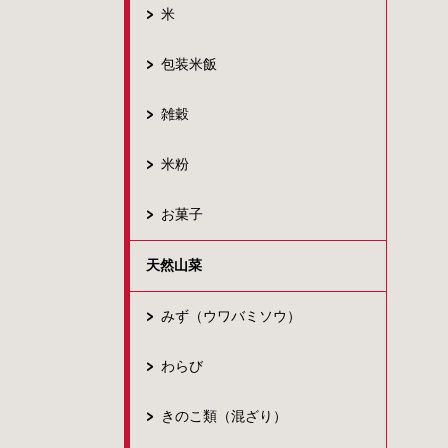
米
包装米飯
雑穀
米粉
お菓子
天然山菜
みず（ウワバミソウ）
わらび
きのこ類（混ざり）