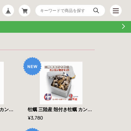
牡蠣 三陸産 殻付き牡蠣 カンカン焼きセット 無選別サイズ 4Kg 約30個〜50個入 冷凍 魚師厳選 ミニ缶入 海鮮 バーベキューセット
牡蠣 三陸産 殻付き牡蠣 カンカン焼きセット 無選別サイズ ２Kg 約１５個〜２５個入 冷凍 魚師厳選 ミニ缶入 海鮮 バーベキューセット
¥3,780