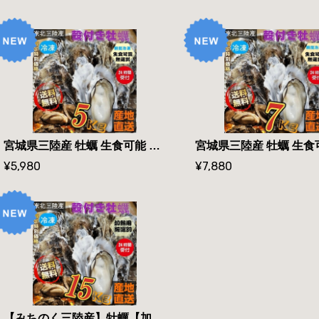
宮城県三陸産 牡蠣 生食可能 殻付き冷凍牡蠣 ５kg /箱 無選別 送料無料
¥5,980
¥7,880
【みちのく三陸産】牡蠣【加熱用】 【殻付き冷凍牡蠣 １５kg /箱】 送料無料