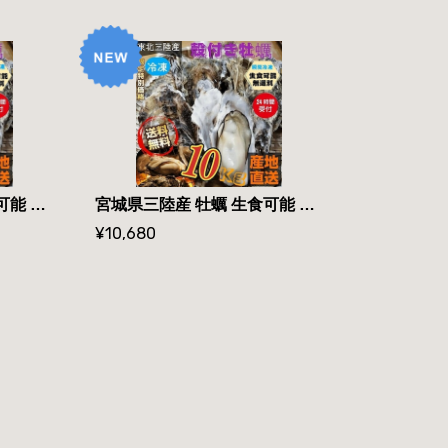
宮城県三陸産 牡蠣 生食可能 殻付き冷凍牡蠣 ７kg /箱 無選別 送料無料
宮城県三陸産 牡蠣 生食可能 殻付き冷凍牡蠣 １０kg /箱 無選別 送料無料
¥10,680