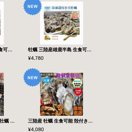
牡蠣 三陸産雄鹿半島 生食可能 殻付き冷凍牡蠣 5kg /箱 A品 発送指定日可能 送料無料
牡蠣 三陸産雄鹿半島 生食可能 殻付き冷凍牡蠣 ３kg /箱 A品 送料無料
¥4,780
宮城県産 生食用 殻付き 牡蠣 1kg 7〜13個 カキ かき 貝 冷凍 無選別 検査済み
三陸産 牡蠣 生食可能 殻付き冷凍牡蠣 ３kg /箱 無選別 送料無料
¥4,080