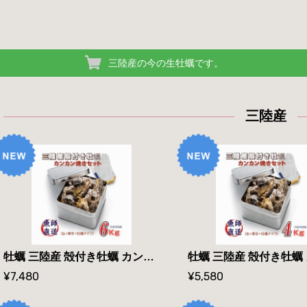
三陸産の今の生牡蠣です。
三陸産
牡蠣 三陸産 殻付き牡蠣 カンカン焼きセット 無選別サイズ 6Kg 約45個〜75個入 冷凍 魚師厳選 ミニ缶入 海鮮 バーベキューセット
¥7,480
¥5,580