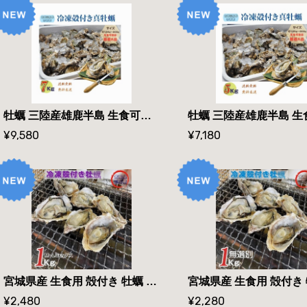
牡蠣 三陸産雄鹿半島 生食可能 殻付き冷凍牡蠣 7kg /箱 A品 発送指定日可能 送料無料
¥9,580
¥7,180
宮城県産 生食用 殻付き 牡蠣 1kg 7〜12個 カキ かき 貝 冷凍 M/Lミックス 検査済み
¥2,480
¥2,280