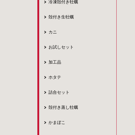
冷凍殻付き牡蠣
殻付き生牡蠣
カニ
お試しセット
加工品
ホタテ
詰合セット
殻付き蒸し牡蠣
かまぼこ