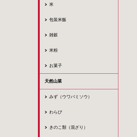
米
包装米飯
雑穀
米粉
お菓子
天然山菜
みず（ウワバミソウ）
わらび
きのこ類（混ざり）