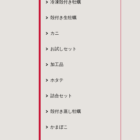
冷凍殻付き牡蠣
殻付き生牡蠣
カニ
お試しセット
加工品
ホタテ
詰合セット
殻付き蒸し牡蠣
かまぼこ