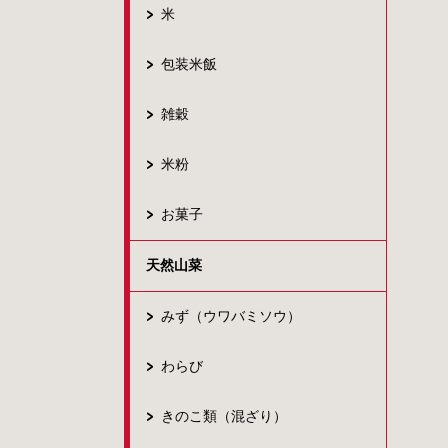
米
包装米飯
雑穀
米粉
お菓子
天然山菜
みず（ウワバミソウ）
わらび
きのこ類（混ざり）