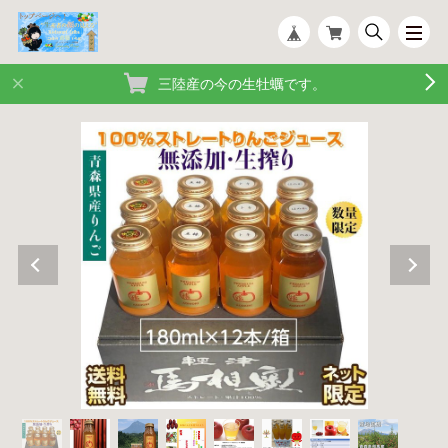
三陸産の今の生牡蠣です。