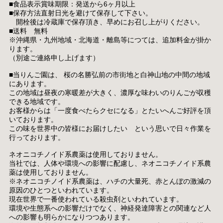
■食品表示賞味期限：発送から6ヶ月以上
■保存方法直射日光を避けて保存して下さい。
開栓後は冷蔵庫で保存頂き、早めにお召し上がりください。
■送料 無料
※沖縄県・九州地域・北海道・離島等につては、追加料金が掛か
ります。
（別途ご連絡申し上げます）
■当りんご園は、 桜の名勝弘前の市街地と白神山地の中間の地域
にあります。
この地域は昼夜の寒暖差が大きく、濃厚な味わいのりんごが収穫
できる地域です。
お客様からは「一度食べたらクセになる」とたいへんご好評を頂
いております。
この味を世界中の皆様にお届けしたい という思いで日々作業を
行っております。
ネオニコチノイド系農薬は使用しておりません。
当社では、人体や環境への影響に配慮し、ネオニコチノイド系農
薬は使用しておりません。
※ネオニコチノイド系農薬は、ハチの大量死、赤とんぼの激減の
原因のひとつといわれています。
現在世界で一番使われている殺虫剤といわれています。
環境や生態系への影響だけでなく、神経発達障害との関連など人
への影響も明らかになりつつあります。