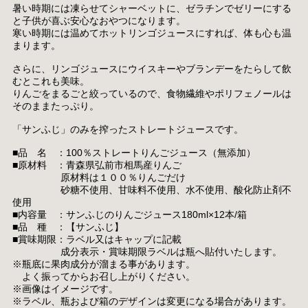
暑い時期には凍らせてシャーベットに、ゼラチンでゼリーにする
と子供が喜ぶ安心なおやつになります。
寒い時期には温めてホットリンゴジュースにすれば、体も心も温
まります。
さらに、リンゴジュースにウイスキーやブランデーをたらして飲
むとこれも美味。
りんごをまるごと絞っているので、食物繊維やポリフェノールは
そのままたっぷり。
「サンふじ」のみを搾ったストレートジュースです。
■品 名 ：100％ストレートりんごジュース（無添加）
■原材料 ：青森県弘前市相馬産りんご
原材料は１００％りんごだけ
砂糖不使用、甘味料不使用、水不使用、酸化防止剤不
使用
■内容量 ：サンふじのりんごジュース180ml×12本/箱
■品 種 ：【サンふじ】
■賞味期限：ラベル又はキャップに記載
成分表示・賞味期限ラベルは瓶へ貼付いたします。
※瓶底に果肉成分が溜まる事があります。
よく振ってからお召し上がりください。
※画像はイメージです。
※ラベル、瓶および箱のデザインは変更になる場合があります。