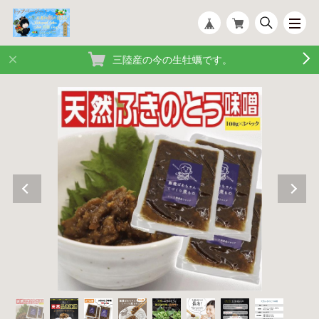
三陸産の今の生牡蠣です。