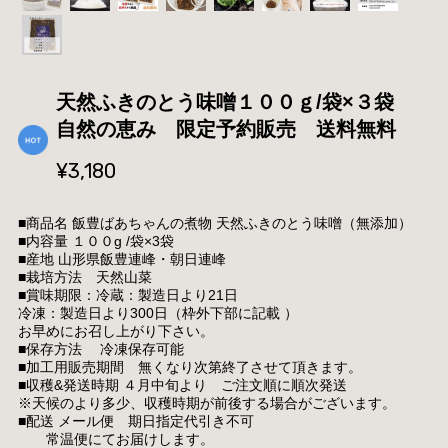
天然ふきのとう味噌１００ｇ/袋×３袋
自然の恵み 限定予約販売 送料無料
¥3,180
■商品名 飯豊ばあちゃんの煮物 天然ふきのとう味噌（無添加）
■内容量 １００g /袋×3袋
■産地 山形県飯豊連峰・朝日連峰
■栽培方法 天然山菜
■賞味期限：冷蔵：製造日より21日
冷凍：製造日より300日（枠外下部に記載 ）
お早めにお召し上がり下さい。
■保存方法 冷凍保存可能
■加工用販売期間 無くなり次第終了させて頂きます。
■収穫&発送時期 ４月中旬より ご注文順に順次発送
※天候のより多少、収穫時期が前後する場合がございます。
■配送 メール便 期日指定代引き不可
常温便にてお届けします。