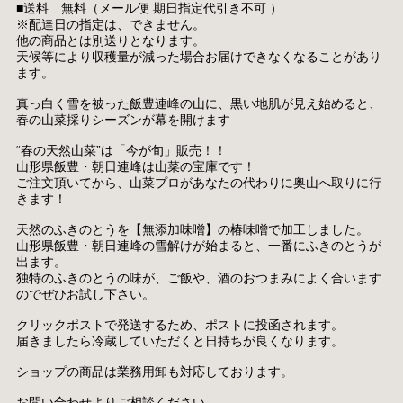
■送料 無料（メール便 期日指定代引き不可 ）
※配達日の指定は、できません。
他の商品とは別送りとなります。
天候等により収穫量が減った場合お届けできなくなることがあり
ます。
真っ白く雪を被った飯豊連峰の山に、黒い地肌が見え始めると、
春の山菜採りシーズンが幕を開けます
“春の天然山菜”は「今が旬」販売！！
山形県飯豊・朝日連峰は山菜の宝庫です！
ご注文頂いてから、山菜プロがあなたの代わりに奥山へ取りに行
きます！
天然のふきのとうを【無添加味噌】の椿味噌で加工しました。
山形県飯豊・朝日連峰の雪解けが始まると、一番にふきのとうが
出ます。
独特のふきのとうの味が、ご飯や、酒のおつまみによく合います
のでぜひお試し下さい。
クリックポストで発送するため、ポストに投函されます。
届きましたら冷蔵していただくと日持ちが良くなります。
ショップの商品は業務用卸も対応しております。
お問い合わせよりご相談ください