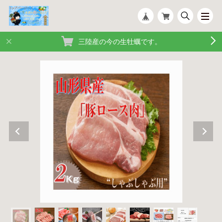
三陸産の今の生牡蠣です。