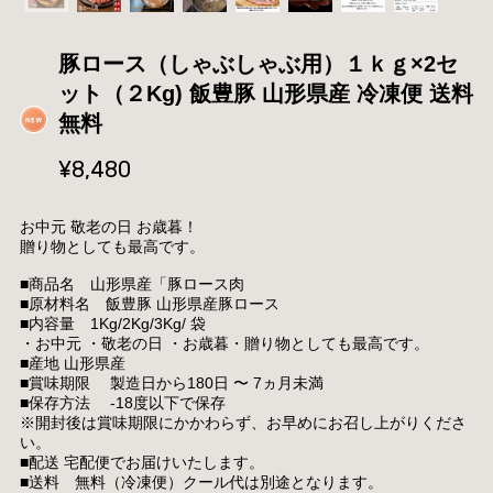
豚ロース（しゃぶしゃぶ用）１ｋｇ×2セ
ット（２Kg) 飯豊豚 山形県産 冷凍便 送料
無料
¥8,480
お中元 敬老の日 お歳暮！
贈り物としても最高です。
■商品名 山形県産「豚ロース肉
■原材料名 飯豊豚 山形県産豚ロース
■内容量 1Kg/2Kg/3Kg/ 袋
・お中元 ・敬老の日 ・お歳暮・贈り物としても最高です。
■産地 山形県産
■賞味期限 製造日から180日 〜 7ヵ月未満
■保存方法 -18度以下で保存
※開封後は賞味期限にかかわらず、お早めにお召し上がりくださ
い。
■配送 宅配便でお届けいたします。
■送料 無料（冷凍便）クール代は別途となります。