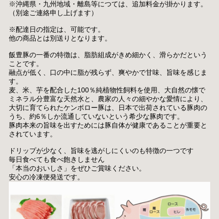
※沖縄県・九州地域・離島等につては、追加料金が掛かります。
（別途ご連絡申し上げます）
※配達日の指定は、可能です。
他の商品とは別送りとなります。
飯豊豚の一番の特徴は、脂肪組成がきめ細かく、滑らかだという
ことです。
融点が低く、口の中に脂が残らず、爽やかで甘味、旨味を感じま
す。
麦、米、芋を配合した100％純植物性飼料を使用、大自然の懐で
ミネラル分豊富な天然水と、農家の人々の細やかな愛情により、
大切に育てられたケンボロー豚は、日本で出荷されている豚肉の
うち、約6％しか流通していないという希少な豚肉です。
豚肉本来の旨味を出すためには豚自体が健康であることが重要と
されています。
ドリップが少なく、旨味を逃がしにくいのも特徴の一つです
毎日食べても食べ飽きしません
「本当のおいしさ」をぜひご賞味ください。
安心の冷凍便発送です。