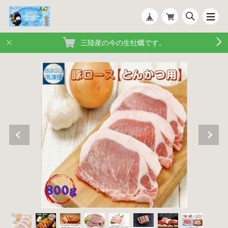
三陸産の今の生牡蠣です。