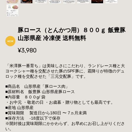
豚ロース（とんかつ用）８００ｇ 飯豊豚
山形県産 冷凍便 送料無料
¥3,980
「米澤豚一番育ち」は美味しさにこだわり、ランドレース種と大
ヨークシャー種を交配させた豚のSPF豚に、霜降りが特徴のデュ
ロック種を交配させた「三元交配豚」です。
■商品名 山形県産「豚ロース肉」
■原材料名 飯豊豚 山形県産豚ロース
■内容量 ８００g/ 袋
・お中元 ・敬老の日 ・お歳暮・贈り物としても最高です。
■産地 山形県産
■賞味期限 製造日から180日 〜 7ヵ月未満
■保存方法 -18度以下で保存
※開封後は賞味期限にかかわらず、お早めにお召し上がりくださ
い。