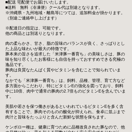
■配送 宅配便でお届けいたします。
■送料 無料（冷凍便）クール代は別途となります。
※沖縄県・九州地域・離島等につては、追加料金が掛かります。
（別途ご連絡申し上げます）
※配達日の指定は、可能です。
他の商品とは別送りとなります。
肉の柔らかさ、甘さ、脂の旨味のバランスが良く、さっぱりとし
た上品な味わいが最大の特徴です。
豚本来の旨さを追求した「米津豚一番育ち」の美味しさは、豚の
味を知り尽くしたお客様にも自信を持っておすすめできる究極の
逸品です。
豚肉は良質なたんぱく質やビタミンを含むことで知られていま
す。
なかでも「米津豚一番育ち」は、飼料、品種、管理、育て方など
多方面からこだわり、特にビタミンEの強化を図っており、飼料
中に10倍、肉中で通常の豚肉の2.7倍ものビタミンEを含んでいま
す。
美肌や若さを保つ働きがあるといわれているビタミンEを多く含
有することで、豚肉そのものの酸化が抑えられ、食卓に並ぶまで
肉汁と旨味をたっぷりと含んだ新鮮な状態を保ちます。
ケンボロー種は、健康に育つために品種改良された豚なので、他