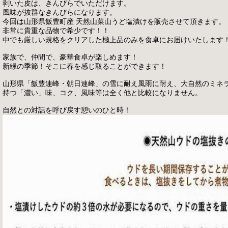
剥いた皮は、きんぴらでいただけます。
風味が抜群なきんぴらになります。
今回は山形県飯豊町産 天然山菜山うど塩漬けを販売させて頂きます。
非常に貴重な品物で希少です！！
中でも厳しい規格をクリアした極上品のみを食卓にお届けいたします
家族で、仲間で、豪華食卓が楽しめます！
新緑の季節！そこに春を感じ取ることができます！
山形県「飯豊連峰・朝日連峰」の雪に耐え風雨に耐え、大自然のミネ
持つ「濃い」味、コク、風味等は全く他と比較になりません。
自然との対話を呼び戻す憩いのひと時！