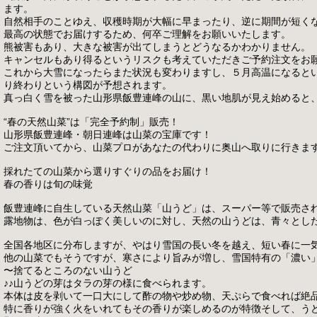
ます。
自然相手のことゆえ、収穫時期が大幅に早まったり、逆に期間が短く
最高の状態でお届けするため、何卒ご理解をお願いいたします。
熊被害もあり、大きな被害が出てしまうとどうなるかわかりません。
キャンセルもあり得るというリスクも考えていただきご予約注文をお
これから大雪になったらまた状況も変わりますし、５月高温になると
り終わりという構図が予想されます。
真っ白く雪を被った山形県飯豊連峰の山に、黒い地肌が見え始めると
“春の天然山菜”は「完全予約制」販売！
山形県飯豊連峰・朝日連峰は山菜の宝庫です！
ご注文頂いてから、山菜プロがあなたの代わりに奥山へ取りに行きま
採れたての山菜から選りすぐりの品をお届け！
春の香りは旬の味覚
飯豊連峰に自生している天然山菜「山うど」は、スーパー等で販売さ
露地物は、色が白っぽく美しいのに対し、天然の山うどは、青々とし
全国各地区に分布しますが、やはり雪国の長い冬を越え、短い春に一
他の山菜でもそうですが、寒さにより旨みが増し、雪国特有の「濃い
〜捨てるところのない山うど
♪♪山うどの芽はタラの芽の様に食べられます。
本体は皮を剥いて一口大にして酢の物や炒め物、天ぷらで食べれば絶
特に香りが強く火をいれてもその香りが楽しめるのが特徴そして、う