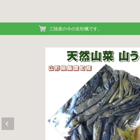
三陸産の今の生牡蠣です。