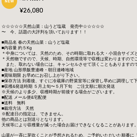
¥26,080
☆☆☆☆☆天然山菜：山うど塩蔵 発売中☆☆☆☆☆
〜 今、話題の大評判を頂いております！！
■商品名 春の天然山菜：山うど塩蔵
■内容量 約５Kg
＊中身については、天然のため、その時期に取れる大・小混合サイズ
＊天然物ですので、天候、時期、自然環境等で収穫は変わりますので
また、取れない場合には、キャンセルさせて頂くこともありますの
■産地 山形県飯豊連峰・朝日連峰地域
■賞味期限 お早めにお召し上がり下さい。
■保存方法 到着後、すぐに冷蔵庫の野菜室等に保管し早めに調理して
■収穫&発送時期 ５月上旬〜５月下旬 ご注文順に順次発送
※天候のより多少、収穫時期が前後する場合がございます。
■配送 メール便&宅配便
■送料 無料
■栽培方法 天然
※配達日の指定は、できません。
他の商品とは別送りとなります。
天候等により収穫量が減った場合お届けできなくなることがあります
山菜が一斉に芽吹くことが予想されるため、ご予約いただいた順番に