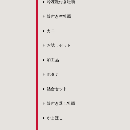
冷凍殻付き牡蠣
殻付き生牡蠣
カニ
お試しセット
加工品
ホタテ
詰合セット
殻付き蒸し牡蠣
かまぼこ