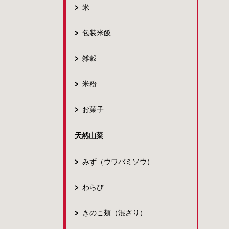
米
包装米飯
雑穀
米粉
お菓子
天然山菜
みず（ウワバミソウ）
わらび
きのこ類（混ざり）