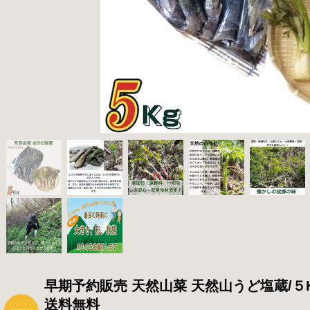
早期予約販売 天然山菜 天然山うど塩蔵/５
送料無料