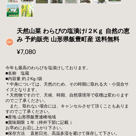
天然山菜 わらびの塩漬け/２Kｇ 自然の恵
み 予約販売 山形県飯豊町産 送料無料
¥7,080
今年も最高のわらびを塩漬けしております。
■名称 塩蔵
■内容量 約２Kg /袋
＊中身については、天然のため、その時期に取れる大・小混合サ
イズとなります。
＊天然物ですので、天候、時期、自然環境等で収穫は変わります
のでご了承ください。
また、取れない場合には、キャンセルさせて頂くこともありま
すのでご了承ください。
■産地 山形県飯豊連峰地域
■賞味期限 １年（枠外下部に記載 ）
お早めにお召し上がり下さい。
■保存方法 直射日光、高温多湿を避けて保存して下さい。