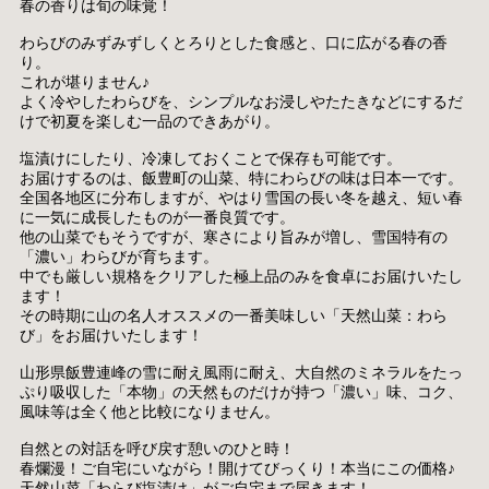
春の香りは旬の味覚！
わらびのみずみずしくとろりとした食感と、口に広がる春の香
り。
これが堪りません♪
よく冷やしたわらびを、シンプルなお浸しやたたきなどにするだ
けで初夏を楽しむ一品のできあがり。
塩漬けにしたり、冷凍しておくことで保存も可能です。
お届けするのは、飯豊町の山菜、特にわらびの味は日本一です。
全国各地区に分布しますが、やはり雪国の長い冬を越え、短い春
に一気に成長したものが一番良質です。
他の山菜でもそうですが、寒さにより旨みが増し、雪国特有の
「濃い」わらびが育ちます。
中でも厳しい規格をクリアした極上品のみを食卓にお届けいたし
ます！
その時期に山の名人オススメの一番美味しい「天然山菜：わら
び」をお届けいたします！
山形県飯豊連峰の雪に耐え風雨に耐え、大自然のミネラルをたっ
ぷり吸収した「本物」の天然ものだけが持つ「濃い」味、コク、
風味等は全く他と比較になりません。
自然との対話を呼び戻す憩いのひと時！
春爛漫！ご自宅にいながら！開けてびっくり！本当にこの価格♪
天然山菜「わらび塩漬け」がご自宅まで届きます！