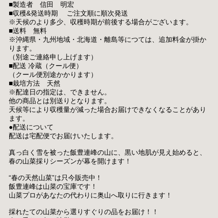
■製造者 信田 明宏
■収穫&発送時期 ご注文順に順次発送
※天候のより多少、収穫時期が前後する場合がございます。
■送料 無料
※沖縄県・九州地域・北海道・離島等につては、追加料金が掛か
ります。
（別途ご連絡申し上げます）
■配送 冷蔵（クール便）
（クール便別途かかります）
■栽培方法 天然
※配達日の指定は、できません。
他の商品とは別送りとなります。
天候等により収穫量が減った場合お届けできなくなることがあり
ます。
●配送について
配送は宅配便でお届けいたします。
真っ白く雪を被った飯豊連峰の山に、黒い地肌が見え始めると、
春の山菜採りシーズンが幕を開けます！
“春の天然山菜”は只今販売中！
飯豊連峰は山菜の宝庫です！
山菜プロがあなたの代わりに奥山へ取りに行きます！
採れたての山菜から選りすぐりの品をお届け！！