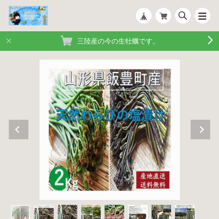
三陸産の今の生牡蠣です。