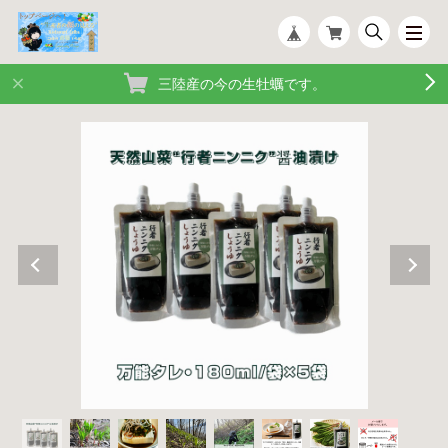
三陸産の今の生牡蠣です。