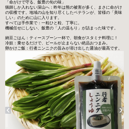
「命がけで守る、飯豊の旬の味」
猟師しか入れない深山へ：昨年は熊の被害が多く、まさに命がけ
の収穫です。地域の山を知り尽くしたベテランが、皆様の「美味
しい」のために山に入ります。
すべては手作業で：一粒ひと粒、丁寧に。
機械任せにしない、飯豊の「人の温もり」が詰まった味です。
納豆ごはん：ティースプーン一杯で、朝食がスタミナ料理に！
冷奴：乗せるだけで、ビールが止まらない絶品おつまみ。
卵かけご飯：行者ニンニクの旨みが溶け出した醤油が最高です。