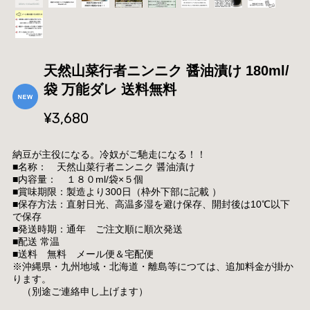
天然山菜行者ニンニク 醤油漬け 180ml/
袋 万能ダレ 送料無料
¥3,680
納豆が主役になる。冷奴がご馳走になる！！
■名称： 天然山菜行者ニンニク 醤油漬け
■内容量： １８０ml/袋×５個
■賞味期限：製造より300日（枠外下部に記載 ）
■保存方法：直射日光、高温多湿を避け保存、開封後は10℃以下
で保存
■発送時期：通年 ご注文順に順次発送
■配送 常温
■送料 無料 メール便＆宅配便
※沖縄県・九州地域・北海道・離島等につては、追加料金が掛か
ります。
（別途ご連絡申し上げます）