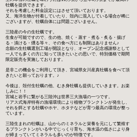
牡蠣を提供できます。
それを考慮した料金設定にはさせて頂いております。
又、海洋生物が付着していたり、殻内に混入している場合が稀に
ございますが、牡蠣自体には問題ございません。
三陸産の今の生牡蠣です。
生食が可能ですので、生の他、焼く・蒸す・煮る・炙る・揚げ
る・漬ける・燻る等々、その食べ方にも制限はありません♪
念願の生牡蠣選別工場が開設となり、オープン記念感謝祭として
一人でも多くの方に知って頂きたいとの思いで、特別価格で期間
限定販売を実施しております。
是非この機会をご利用して頂き、宮城県女川産真牡蠣を食べて頂
きたいと願っております。♪
今後は、殻付生牡蠣の他、むき身牡蠣も提供していきます。お楽
しみに！！
宮城と岩手に繋がる三陸沖は世界三大漁場の一つです。
リアス式海岸特有の漁場環境により植物プランクトンが発生し、
それを餌とする牡蠣やホヤ、ホタテなどが育つ最高の環境が整っ
ています。
三陸生まれの牡蠣は、山からのミネラルと栄養を元にして繁殖す
るプランクトンがいる中でじっくり育ち、海水温の低さにより身
が締まっていてミネラルも多いのが特徴です。