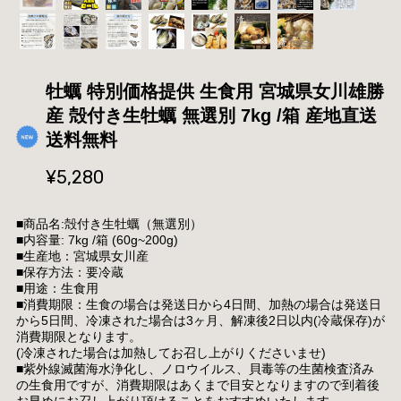
牡蠣 特別価格提供 生食用 宮城県女川雄勝
産 殻付き生牡蠣 無選別 7kg /箱 産地直送
送料無料
¥5,280
■商品名:殻付き生牡蠣（無選別）
■内容量: 7kg /箱 (60g~200g)
■生産地：宮城県女川産
■保存方法：要冷蔵
■用途：生食用
■消費期限：生食の場合は発送日から4日間、加熱の場合は発送日
から5日間、冷凍された場合は3ヶ月、解凍後2日以内(冷蔵保存)が
消費期限となります。
(冷凍された場合は加熱してお召し上がりくださいませ)
■紫外線滅菌海水浄化し、ノロウイルス、貝毒等の生菌検査済み
の生食用ですが、消費期限はあくまで目安となりますので到着後
お早めにお召し上がり頂けることをおすすめいたします。