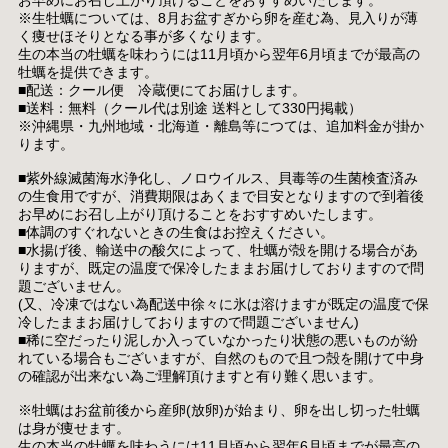
※生牡蠣については、8月お盆すぎから卵を産む為、見入りが薄
く痩せほそりとなる事が多くなります。
生の本当の牡蠣を味わうには11月頃から翌年6月頃までが最高の
牡蠣を提供できます。
■配送：クール便 冷蔵便にてお届けします。
■送料：無料（クール代は別途 送料として330円掲載）
※沖縄県・九州地域・北海道・離島等につては、追加料金が掛か
ります。
■紫外線滅菌海水浄化し、ノロウイルス、貝毒等の生菌検査済み
の生食用ですが、消費期限はあくまで目安となりますので到着後
お早めにお召し上がり頂けることをおすすめいたします。
■体調のすぐれないときの生食はお控えください。
■水揚げ後、輸送中の酸欠によって、牡蠣が殻を開ける場合があ
りますが、既定の温度で保冷したままお届けしておりますので問
題ございません。
(又、冷凍ではない為配送中徐々に氷は溶けますが既定の温度で保
冷したままお届けしておりますので問題ございません)
■稀に空だったり泥しか入っていなかったり状態の悪いものが紛
れている場合もございますが、自然のもので且つ殻を開けて中身
の確認が出来ない為ご理解頂けますと有り難く思います。
※牡蠣はお盆前後から産卵(放卵)が始まり、卵を出し切った牡蠣
は身が痩せます。
生の本当の牡蠣を味わうには11月頃から翌年6月頃までが最高の