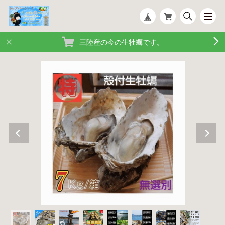
三陸産の今の生牡蠣です。