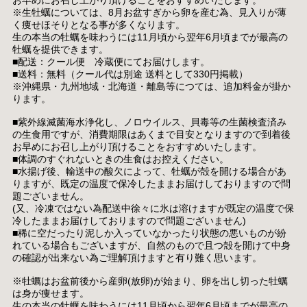
※生牡蠣については、8月お盆すぎから卵を産む為、見入りが薄
く痩せほそりとなる事が多くなります。
生の本当の牡蠣を味わうには11月頃から翌年6月頃までが最高の
牡蠣を提供できます。
■配送：クール便 冷蔵便にてお届けします。
■送料：無料（クール代は別途 送料として330円掲載）
※沖縄県・九州地域・北海道・離島等につては、追加料金が掛か
ります。
■紫外線滅菌海水浄化し、ノロウイルス、貝毒等の生菌検査済み
の生食用ですが、消費期限はあくまで目安となりますので到着後
お早めにお召し上がり頂けることをおすすめいたします。
■体調のすぐれないときの生食はお控えください。
■水揚げ後、輸送中の酸欠によって、牡蠣が殻を開ける場合があ
りますが、既定の温度で保冷したままお届けしておりますので問
題ございません。
(又、冷凍ではない為配送中徐々に氷は溶けますが既定の温度で保
冷したままお届けしておりますので問題ございません)
■稀に空だったり泥しか入っていなかったり状態の悪いものが紛
れている場合もございますが、自然のもので且つ殻を開けて中身
の確認が出来ない為ご理解頂けますと有り難く思います。
※牡蠣はお盆前後から産卵(放卵)が始まり、卵を出し切った牡蠣
は身が痩せます。
生の本当の牡蠣を味わうには11月頃から翌年6月頃までが最高の