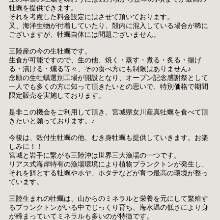
牡蠣を提供できます。
それを考慮した料金設定にはさせて頂いております。
又、海洋生物が付着していたり、殻内に混入している場合が稀に
ございますが、牡蠣自体には問題ございません。
三陸産の今の生牡蠣です。
生食が可能ですので、生の他、焼く・蒸す・煮る・炙る・揚げ
る・漬ける・燻る等々、その食べ方にも制限はありません♪
念願の生牡蠣選別工場が開設となり、オープン記念感謝祭として
一人でも多くの方に知って頂きたいとの思いで、特別価格で期間
限定販売を実施しております。
是非この機会をご利用して頂き、宮城県女川産真牡蠣を食べて頂
きたいと願っております。♪
今後は、殻付生牡蠣の他、むき身牡蠣も提供していきます。お楽
しみに！！
宮城と岩手に繋がる三陸沖は世界三大漁場の一つです。
リアス式海岸特有の漁場環境により植物プランクトンが発生し、
それを餌とする牡蠣やホヤ、ホタテなどが育つ最高の環境が整っ
ています。
三陸生まれの牡蠣は、山からのミネラルと栄養を元にして繁殖す
るプランクトンがいる中でじっくり育ち、海水温の低さにより身
が締まっていてミネラルも多いのが特徴です。