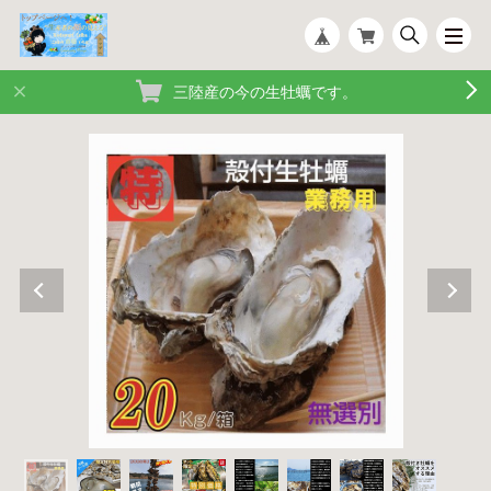
三陸産の今の生牡蠣です。