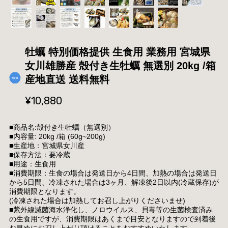
牡蠣 特別価格提供 生食用 業務用 宮城県
女川雄勝産 殻付き生牡蠣 無選別 20kg /箱
産地直送 送料無料
¥10,880
■商品名:殻付き生牡蠣（無選別）
■内容量: 20kg /箱 (60g~200g)
■生産地：宮城県女川産
■保存方法：要冷蔵
■用途：生食用
■消費期限：生食の場合は発送日から4日間、加熱の場合は発送日
から5日間、冷凍された場合は3ヶ月、解凍後2日以内(冷蔵保存)が
消費期限となります。
(冷凍された場合は加熱してお召し上がりくださいませ)
■紫外線滅菌海水浄化し、ノロウイルス、貝毒等の生菌検査済み
の生食用ですが、消費期限はあくまで目安となりますので到着後
お早めにお召し上がり頂けることをおすすめいたします。