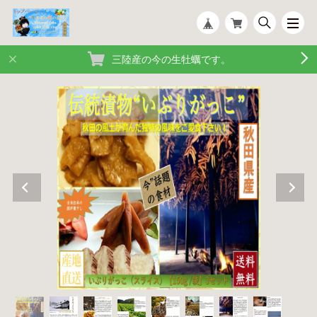
三陸産の今の生牡蠣です。