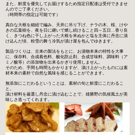
また、鮮度を優先してお届けするため指定日配達は受付できませ
んのでご了承ください。
（時間帯の指定は可能です）
真白な大根を細紐で編み、天井に吊り下げ、ナラの木、桜、けや
きの広葉樹を、夜を日に継いで燃し続けること四～五日…香り良
く、きつね色に干し上がった大根を米ぬかと塩を主体に丹念に漬
け込んだ頃、粉雪の舞う冷気が漬け屋を包んでゆきます。
製品づくりは、古来の製法をもとに、お漬物本来の特性を大事
に、保存料、合成着色料、酸化防止剤、合成甘味料、調味料（ア
ミノ酸等）の添加物を出来るかぎり使用しません。
そのため、手間も時間もかかりますが、漬け上がったものには素
材本来の素朴で自然な風味を感じることができます。
無添加にこだわるということは、素材の旬と鮮度にこだわるこ
と。
漬け材料を厳選し丹念に漬け込むことで、雄勝野の気候風土が美
味しさ造ってくれます。