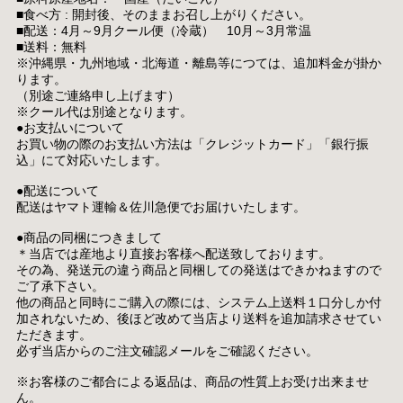
■食べ方 : 開封後、そのままお召し上がりください。
■配送：4月～9月クール便（冷蔵） 10月～3月常温
■送料：無料
※沖縄県・九州地域・北海道・離島等につては、追加料金が掛か
ります。
（別途ご連絡申し上げます）
※クール代は別途となります。
●お支払いについて
お買い物の際のお支払い方法は「クレジットカード」「銀行振
込」にて対応いたします。
●配送について
配送はヤマト運輸＆佐川急便でお届けいたします。
●商品の同梱につきまして
＊当店では産地より直接お客様へ配送致しております。
その為、発送元の違う商品と同梱しての発送はできかねますので
ご了承下さい。
他の商品と同時にご購入の際には、システム上送料１口分しか付
加されないため、後ほど改めて当店より送料を追加請求させてい
ただきます。
必ず当店からのご注文確認メールをご確認ください。
※お客様のご都合による返品は、商品の性質上お受け出来ませ
ん。