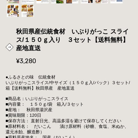
秋田県産伝統食材 いぶりがっこ スライ
ス/１５０ｇ入り ３セット【送料無料】
産地直送
¥3,280
●ふるさとの味 伝統食材
いぶりがっこスライス/中サイズ（１５０ｇ入/パック）３セット/
箱【送料無料】秋田県産 産地直送
■商品名：いぶりがっこスライス
■内容量： １５０ｇ/袋 箱入/３セット
■産地： 秋田県湯沢産
■賞味期限：120日
■保存方法： 直射日光、高温多湿を避けて保存してください
■原材料名： だいこん 漬け原材料（砂糖、食塩、米ぬか、
還元水飴、醸造酢）
■原料原産地名： 国産（だいこん）