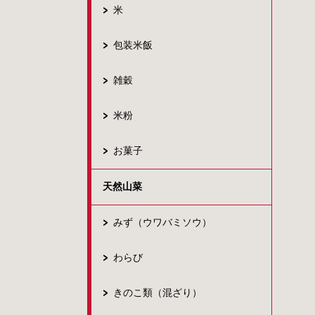
米
包装米飯
雑穀
米粉
お菓子
天然山菜
みず（ウワバミソウ）
わらび
きのこ類（混ざり）