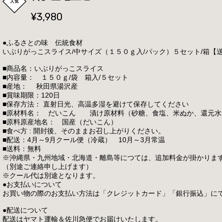
¥3,980
●ふるさとの味 伝統食材
いぶりがっこスライス/中サイズ（１５０ｇ入/パック）５セット/箱【
■商品名：いぶりがっこスライス
■内容量： １５０ｇ/袋 箱入/５セット
■産地： 秋田県湯沢産
■賞味期限：120日
■保存方法： 直射日光、高温多湿を避けて保存してください
■原材料名： だいこん 漬け原材料（砂糖、食塩、米ぬか、還元水
■原料原産地名： 国産（だいこん）
■食べ方 : 開封後、そのままお召し上がりください。
■配送：4月～9月クール便（冷蔵） 10月～3月常温
■送料：無料
※沖縄県・九州地域・北海道・離島等につては、追加料金が掛かりま
（別途ご連絡申し上げます）
※クール代は別途となります。
●お支払いについて
お買い物の際のお支払い方法は「クレジットカード」「銀行振込」に
●配送について
配送はヤマト運輸＆佐川急便でお届けいたします。