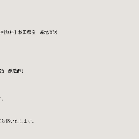
送料無料】秋田県産 産地直送
飴、醸造酢）
す。
て対応いたします。