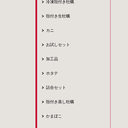
冷凍殻付き牡蠣
殻付き生牡蠣
カニ
お試しセット
加工品
ホタテ
詰合セット
殻付き蒸し牡蠣
かまぼこ