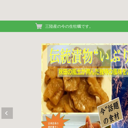
三陸産の今の生牡蠣です。