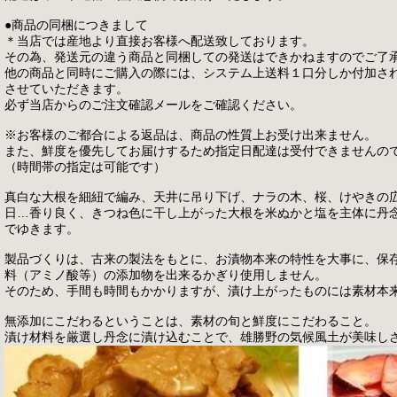
●商品の同梱につきまして
＊当店では産地より直接お客様へ配送致しております。
その為、発送元の違う商品と同梱しての発送はできかねますのでご了
他の商品と同時にご購入の際には、システム上送料１口分しか付加さ
させていただきます。
必ず当店からのご注文確認メールをご確認ください。
※お客様のご都合による返品は、商品の性質上お受け出来ません。
また、鮮度を優先してお届けするため指定日配達は受付できませんの
（時間帯の指定は可能です）
真白な大根を細紐で編み、天井に吊り下げ、ナラの木、桜、けやきの
日…香り良く、きつね色に干し上がった大根を米ぬかと塩を主体に丹
でゆきます。
製品づくりは、古来の製法をもとに、お漬物本来の特性を大事に、保
料（アミノ酸等）の添加物を出来るかぎり使用しません。
そのため、手間も時間もかかりますが、漬け上がったものには素材本
無添加にこだわるということは、素材の旬と鮮度にこだわること。
漬け材料を厳選し丹念に漬け込むことで、雄勝野の気候風土が美味し