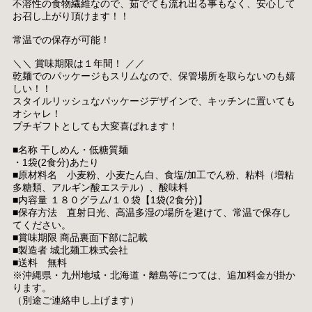
不溶性の食物繊維なので、茹でても流れ出る事もなく、安心して
お召し上がり頂けます！！
常温での保存が可能！
＼＼ 賞味期限は１年間！ ／／
乾麺でのパッケージもスリムなので、保管場所を取らないのも嬉
しい！！
スタイルリッシュなパッケージデザインで、キッチンに置いても
オシャレ！
プチギフトとしても大変喜ばれます！
■名称 干しめん・低糖質麺
・1袋(2食分)あたり
■原材料名 小麦粉、小麦たん白、食塩/加工でん粉、粘料（増粘
多糖類、アルギン酸エステル）、酸味料
■内容量 １８０グラム/１０袋【1袋(2食分)】
■保存方法 直射日光、高温多湿の場所を避けて、常温で保存し
てください。
■賞味期限 商品裏面下部に記載
■製造者 城北麺工株式会社
■送料 無料
※沖縄県・九州地域・北海道・離島等につては、追加料金が掛か
ります。
（別途ご連絡申し上げます）