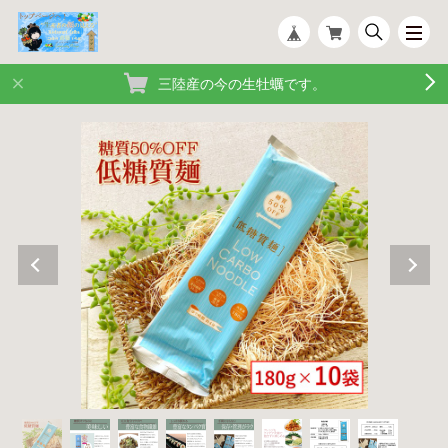
三陸産の今の生牡蠣です。