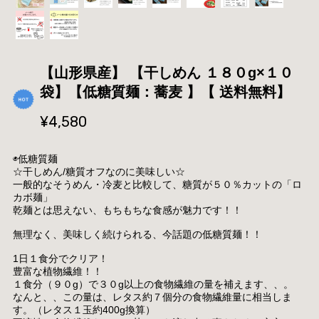
【山形県産】 【干しめん １８０g×１０
袋】【低糖質麺：蕎麦 】【 送料無料】
¥4,580
◉低糖質麺
☆干しめん/糖質オフなのに美味しい☆
一般的なそうめん・冷麦と比較して、糖質が５０％カットの「ロ
カボ麺」
乾麺とは思えない、もちもちな食感が魅力です！！
無理なく、美味しく続けられる、今話題の低糖質麺！！
1日１食分でクリア！
豊富な植物繊維！！
１食分（９０g）で３０g以上の食物繊維の量を補えます、、。
なんと、、この量は、レタス約７個分の食物繊維量に相当しま
す。（レタス１玉約400g換算）