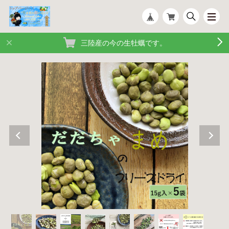
三陸産の今の生牡蠣です。