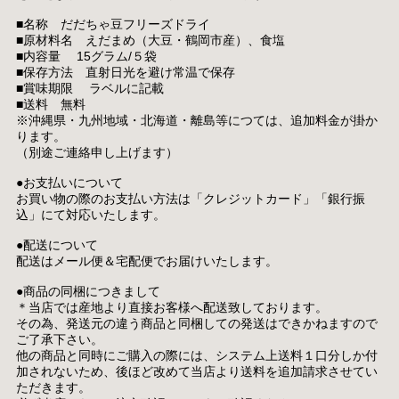
■名称 だだちゃ豆フリーズドライ
■原材料名 えだまめ（大豆・鶴岡市産）、食塩
■内容量 15グラム/５袋
■保存方法 直射日光を避け常温で保存
■賞味期限 ラベルに記載
■送料 無料
※沖縄県・九州地域・北海道・離島等につては、追加料金が掛か
ります。
（別途ご連絡申し上げます）
●お支払いについて
お買い物の際のお支払い方法は「クレジットカード」「銀行振
込」にて対応いたします。
●配送について
配送はメール便＆宅配便でお届けいたします。
●商品の同梱につきまして
＊当店では産地より直接お客様へ配送致しております。
その為、発送元の違う商品と同梱しての発送はできかねますので
ご了承下さい。
他の商品と同時にご購入の際には、システム上送料１口分しか付
加されないため、後ほど改めて当店より送料を追加請求させてい
ただきます。