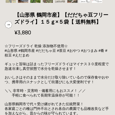
【山形県 鶴岡市産】【だだちゃ豆フリー
ズドライ】１５ｇ×５袋【 送料無料】
¥3,880
☆フリーズドライ 乾燥 添加物不使用☆
#山形県 #鶴岡市産 #だだちゃ豆 #茶豆 #おやつ #おつまみ #肴 #
枝豆 #えだまめ
ギュッと旨味は詰まったフリーズドライはマイナス３０度程度で
急速冷凍し真空状態で水分を乾燥させます！
おいしさはそのままで水分だけ取り除いているので保存食やおや
つ、携帯用のスナックとして街運びにも大変便利です！
＼＼ 非常時・災害時・備蓄用にもおススメ！ ／／
手軽に食べられて長期常温保存が可能！！
山形県鶴岡市で代々受け継がれてきた伝統野菜！
各家庭ごとの種は門外不出とされ各自の農園でも品種改良など手
を加えながら、昔からの味が守られています。