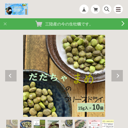
三陸産の今の生牡蠣です。