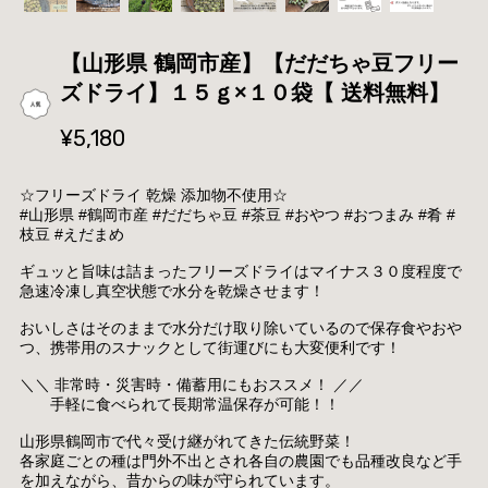
【山形県 鶴岡市産】【だだちゃ豆フリー
ズドライ】１５ｇ×１０袋【 送料無料】
¥5,180
☆フリーズドライ 乾燥 添加物不使用☆
#山形県 #鶴岡市産 #だだちゃ豆 #茶豆 #おやつ #おつまみ #肴 #
枝豆 #えだまめ
ギュッと旨味は詰まったフリーズドライはマイナス３０度程度で
急速冷凍し真空状態で水分を乾燥させます！
おいしさはそのままで水分だけ取り除いているので保存食やおや
つ、携帯用のスナックとして街運びにも大変便利です！
＼＼ 非常時・災害時・備蓄用にもおススメ！ ／／
手軽に食べられて長期常温保存が可能！！
山形県鶴岡市で代々受け継がれてきた伝統野菜！
各家庭ごとの種は門外不出とされ各自の農園でも品種改良など手
を加えながら、昔からの味が守られています。