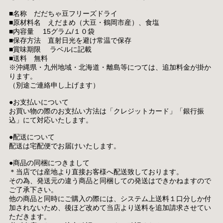
■名称 だだちゃ豆フリーズドライ
■原材料名 えだまめ（大豆・鶴岡市産）、食塩
■内容量 15グラム/１０袋
■保存方法 直射日光を避け常温で保存
■賞味期限 ラベルに記載
■送料 無料
※沖縄県・九州地域・北海道・離島等につては、追加料金が掛か
ります。
（別途ご連絡申し上げます）
●お支払いについて
お買い物の際のお支払い方法は「クレジットカード」「銀行振
込」にて対応いたします。
●配送について
配送は宅配便でお届けいたします。
●商品の同梱につきまして
＊当店では産地より直接お客様へ配送致しております。
その為、発送元の違う商品と同梱しての発送はできかねますので
ご了承下さい。
他の商品と同時にご購入の際には、システム上送料１口分しか付
加されないため、後ほど改めて当店より送料を追加請求させてい
ただきます。