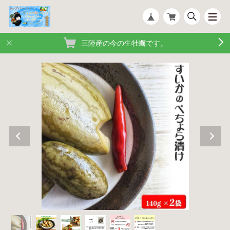
三陸産の今の生牡蠣です。