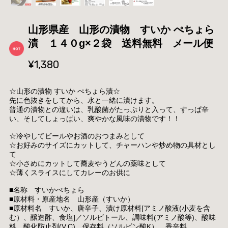
山形県産 山形の漬物 すいか ぺちょら
漬 １４０g×２袋 送料無料 メール便
¥1,380
☆山形の漬物 すいか ぺちょら漬☆
先に色抜きをしてから、水と一緒に漬けます。
普通の漬物との違いは、乳酸菌がたっぷりと入って、すっぱ辛
い、そしてしょっぱい、爽やかな風味の漬物です！！
☆冷やしてビールやお酒のおつまみとして
☆お好みのサイズにカットして、チャーハンや炒め物の具材とし
て
☆小さめにカットして蕎麦やうどんの薬味として
☆薄くスライスにしてカレーのお供に
■名称 すいかぺちょら
■原材料・原産地名 山形産（すいか）
■原材料名 すいか、唐辛子、漬け原材料[アミノ酸液(小麦を含
む）、醸造酢、食塩]／ソルビトール、調味料(アミノ酸等)、酸味
料、酸化防止剤(V.C)、保存料（ソルビン酸K）、香辛料