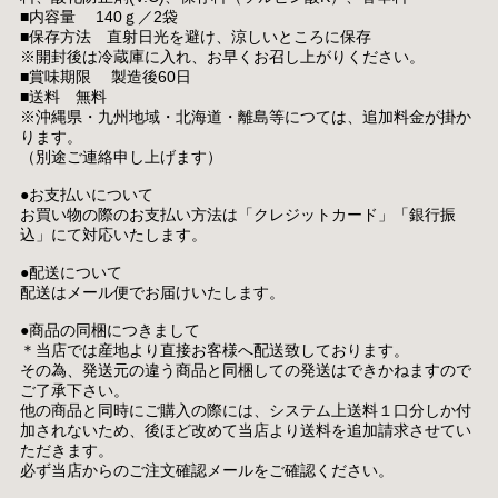
■内容量 140ｇ／2袋
■保存方法 直射日光を避け、涼しいところに保存
※開封後は冷蔵庫に入れ、お早くお召し上がりください。
■賞味期限 製造後60日
■送料 無料
※沖縄県・九州地域・北海道・離島等につては、追加料金が掛か
ります。
（別途ご連絡申し上げます）
●お支払いについて
お買い物の際のお支払い方法は「クレジットカード」「銀行振
込」にて対応いたします。
●配送について
配送はメール便でお届けいたします。
●商品の同梱につきまして
＊当店では産地より直接お客様へ配送致しております。
その為、発送元の違う商品と同梱しての発送はできかねますので
ご了承下さい。
他の商品と同時にご購入の際には、システム上送料１口分しか付
加されないため、後ほど改めて当店より送料を追加請求させてい
ただきます。
必ず当店からのご注文確認メールをご確認ください。