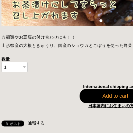
☆麺類やお豆腐の付け合わせにも！！
山形県産の大根ときゅうり、国産のショウガとごぼうを使った野菜
数量
International shipping a
Add to cart
日本国内にお住まいの
通報する