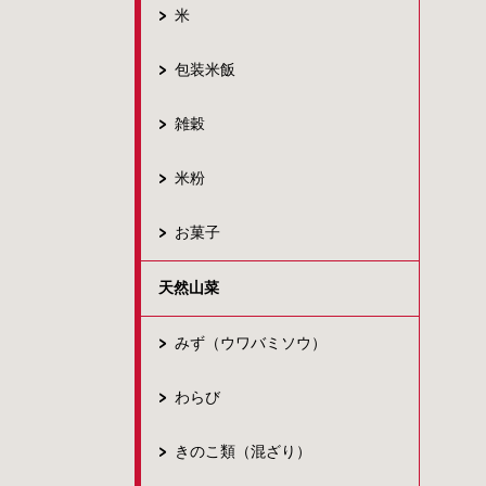
米
包装米飯
雑穀
米粉
お菓子
天然山菜
みず（ウワバミソウ）
わらび
きのこ類（混ざり）