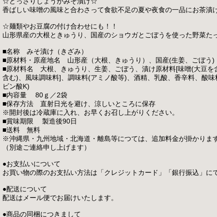
☆どっさりしょうがみそ漬け☆
香ばしい味噌の風味と合わさって食欲不足の夏や夜食の一品にお茶漬
☆麺類やお豆腐の付け合わせにも！！
山形県産の大根ときゅうり、国産のショウガとごぼうを使った野菜た
■名称 みそ漬け（きざみ）
■原材料・原産地名 山形産（大根、きゅうり）、国産(生姜、ごぼう)
■原材料名 大根、きゅうり、生姜、ごぼう、漬け原材料[味噌(大豆を
含む)、風味調味料]、調味料(アミノ酸等)、酒精、乳酸、香辛料、酸味
ビン酸K)
■内容量 80ｇ／2袋
■保存方法 直射日光を避け、涼しいところに保存
※開封後は冷蔵庫に入れ、お早くお召し上がりください。
■賞味期限 製造後90日
■送料 無料
※沖縄県・九州地域・北海道・離島等につては、追加料金が掛かりま
（別途ご連絡申し上げます）
●お支払いについて
お買い物の際のお支払い方法は「クレジットカード」「銀行振込」に
●配送について
配送はメール便でお届けいたします。
●商品の同梱につきまして