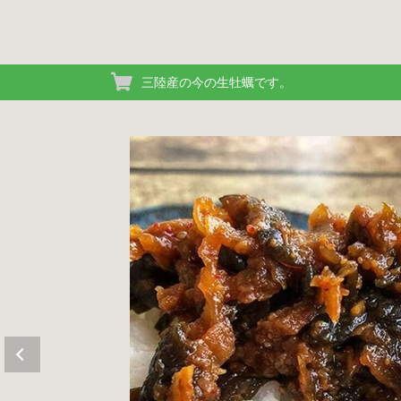
三陸産の今の生牡蠣です。