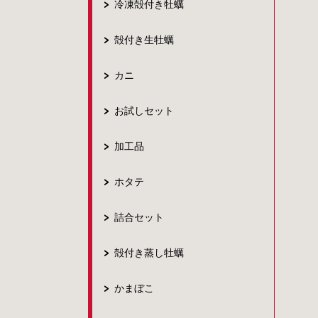
冷凍殻付き牡蠣
殻付き生牡蠣
カニ
お試しセット
加工品
ホタテ
詰合セット
殻付き蒸し牡蠣
かまぼこ