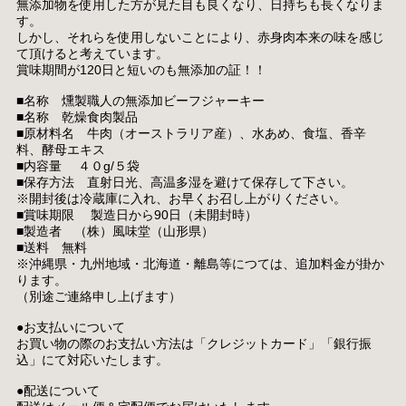
無添加物を使用した方が見た目も良くなり、日持ちも長くなりま
す。
しかし、それらを使用しないことにより、赤身肉本来の味を感じ
て頂けると考えています。
賞味期間が120日と短いのも無添加の証！！
■名称 燻製職人の無添加ビーフジャーキー
■名称 乾燥食肉製品
■原材料名 牛肉（オーストラリア産）、水あめ、食塩、香辛
料、酵母エキス
■内容量 ４０g/５袋
■保存方法 直射日光、高温多湿を避けて保存して下さい。
※開封後は冷蔵庫に入れ、お早くお召し上がりください。
■賞味期限 製造日から90日（未開封時）
■製造者 （株）風味堂（山形県）
■送料 無料
※沖縄県・九州地域・北海道・離島等につては、追加料金が掛か
ります。
（別途ご連絡申し上げます）
●お支払いについて
お買い物の際のお支払い方法は「クレジットカード」「銀行振
込」にて対応いたします。
●配送について