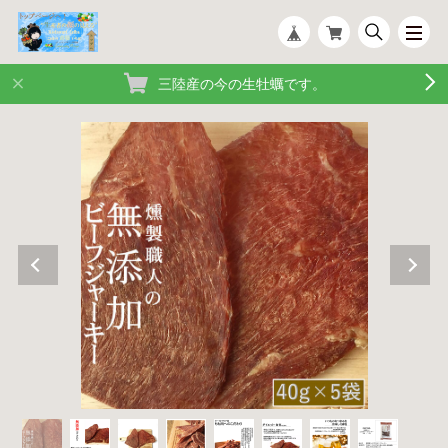
三陸産の今の生牡蠣です。