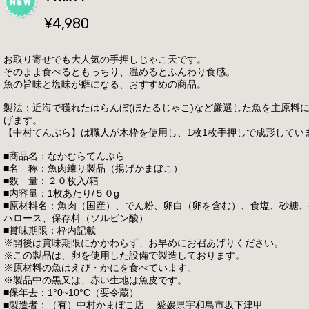
¥4,980
お取り寄せでも大人気の手押しじゃこ天です。
そのまま食べるともっちり、温めるとふんわり食感。
魚の旨味と塩味が癖になる、おすすめの商品。
製法：近海で獲れたはらんぼ(ほたるじゃこ)など厳選した魚を主原料
げます。
【中村てんぷら】は職人が木枠を使用し、1枚1枚手押しで成形してい
■商品名：なかむらてんぷら
■名 称：魚肉練り製品（揚げかまぼこ）
■数 量：２０枚入/箱
■内容量：1枚あたり/５０g
■原材料名：魚肉（国産）、でん粉、卵白（卵を含む）、食塩、砂糖
ハロース、保存料（ソルビン酸）
■賞味期限：枠内記載
※開後は賞味期限にかかわらず、お早めにお召あげりください。
※この製品は、卵を使用した設備で製造しております。
※原材料の魚はえび・かにを食べています。
※製品中の黒又は、赤い生地は魚皮です。
■保年去：1°0~10°C（要令蔵）
■製造者：（有）中村かまぼこ店 愛媛県宇和島市坂下津甲