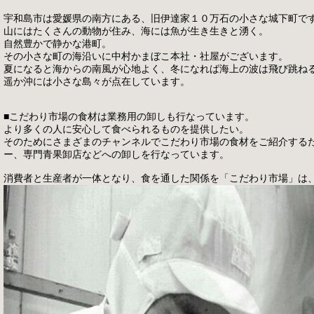
宇和島市は愛媛県の南方にある、旧伊達家１０万石の小さな城下町で
山にはたくさんの動物が住み、海には魚が生き生きと湧く。
自然豊かで静かな港町。
その小さな町の海沿いに中村かまぼこ本社・社屋がございます。
夏になると海からの南風が心地よく、冬になれば海上の波は飛び跳ね
遥か沖には小さな島々が点在しています。
■こだわり市場の食材は業務用の卸しも行なっています。
より多くの人に安心して食べられるものを提供したい。
そのためにさまざまのチャンネルでこだわり市場の食材をご紹介する
ー、専門青果卸店などへの卸しを行なっています。
消費者と生産者が一体となり、食を通した関係を「こだわり市場」は