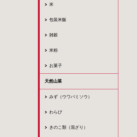
米
包装米飯
雑穀
米粉
お菓子
天然山菜
みず（ウワバミソウ）
わらび
きのこ類（混ざり）