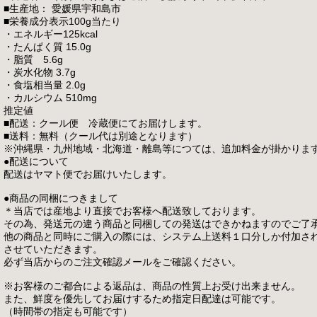
■生産地： 愛媛県宇和島市
■栄養成分表示100g当たり
・エネルギー125kcal
・たんぱく質 15.0g
・脂質 5.6g
・炭水化物 3.7g
・食塩相当量 2.0g
・カルシウム 510mg
推定値
■配送：クール便 冷蔵便にてお届けします。
■送料：無料（クール代は別途となります）
※沖縄県・九州地域・北海道・離島等につては、追加料金が掛かりま
●配送について
配送はヤマト便でお届けいたします。
●商品の同梱につきまして
＊当店では産地より直接でお客様へ配送致しております。
その為、発送元の違う商品と同梱しての発送はできかねますのでご了
他の商品と同時にご購入の際には、システム上送料１口分しか付加さ
させていただきます。
必ず当店からのご注文確認メールをご確認ください。
※お客様のご都合による返品は、商品の性質上お受け出来ません。
また、鮮度を優先してお届けするため指定日配達は可能です。
（時間帯の指定も可能です）