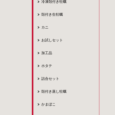
冷凍殻付き牡蠣
殻付き生牡蠣
カニ
お試しセット
加工品
ホタテ
詰合セット
殻付き蒸し牡蠣
かまぼこ