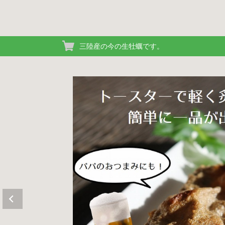
三陸産の今の生牡蠣です。