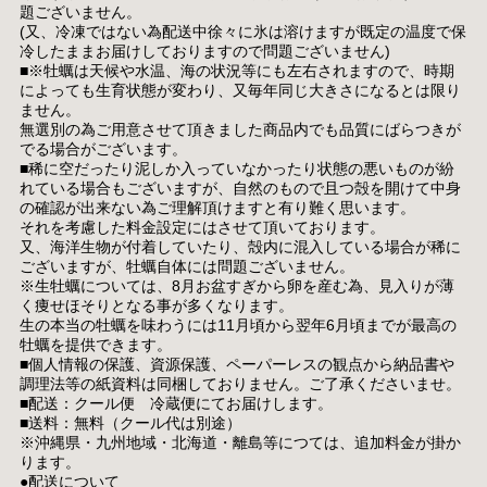
題ございません。
(又、冷凍ではない為配送中徐々に氷は溶けますが既定の温度で保
冷したままお届けしておりますので問題ございません)
■※牡蠣は天候や水温、海の状況等にも左右されますので、時期
によっても生育状態が変わり、又毎年同じ大きさになるとは限り
ません。
無選別の為ご用意させて頂きました商品内でも品質にばらつきが
でる場合がございます。
■稀に空だったり泥しか入っていなかったり状態の悪いものが紛
れている場合もございますが、自然のもので且つ殻を開けて中身
の確認が出来ない為ご理解頂けますと有り難く思います。
それを考慮した料金設定にはさせて頂いております。
又、海洋生物が付着していたり、殻内に混入している場合が稀に
ございますが、牡蠣自体には問題ございません。
※生牡蠣については、8月お盆すぎから卵を産む為、見入りが薄
く痩せほそりとなる事が多くなります。
生の本当の牡蠣を味わうには11月頃から翌年6月頃までが最高の
牡蠣を提供できます。
■個人情報の保護、資源保護、ペーパーレスの観点から納品書や
調理法等の紙資料は同梱しておりません。ご了承くださいませ。
■配送：クール便 冷蔵便にてお届けします。
■送料：無料（クール代は別途）
※沖縄県・九州地域・北海道・離島等につては、追加料金が掛か
ります。
●配送について