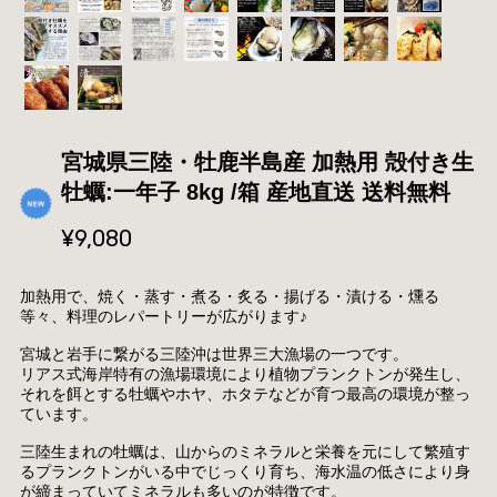
宮城県三陸・牡鹿半島産 加熱用 殻付き生
牡蠣:一年子 8kg /箱 産地直送 送料無料
¥9,080
加熱用で、焼く・蒸す・煮る・炙る・揚げる・漬ける・燻る
等々、料理のレパートリーが広がります♪
宮城と岩手に繋がる三陸沖は世界三大漁場の一つです。
リアス式海岸特有の漁場環境により植物プランクトンが発生し、
それを餌とする牡蠣やホヤ、ホタテなどが育つ最高の環境が整っ
ています。
三陸生まれの牡蠣は、山からのミネラルと栄養を元にして繁殖す
るプランクトンがいる中でじっくり育ち、海水温の低さにより身
が締まっていてミネラルも多いのが特徴です。