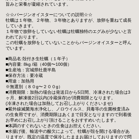
旨みと栄養が凝縮されています。
☆☆バージンオイスターについての説明☆☆
牡蠣は１年物、２年物、３年物とありますが、放卵を重ねて成長
していきます。
１年物で放卵をしていない牡蠣は牡蠣独特のエグみが少ないと言
われております。
この牡蠣を放卵をしていないことからバージンオイスターと呼ん
でいます。
■商品名:殻付き生牡蠣（１年子）
■内容量: 8kg /箱（40個〜100個）
■生産地：宮城県牡鹿半島
■保存方法：要冷蔵
■用途：加熱用
※無選別（８０g〜２００g）
■消費期限：加熱の場合は発送日から5日間、冷凍された場合は3
ヶ月、解凍後2日以内(冷蔵保存)が消費期限となります。
(冷凍された場合は加熱してお召し上がりくださいませ)
■紫外線滅菌海水浄化し、ノロウイルス、貝毒等の生菌検査済み
の生食用ですが、消費期限はあくまで目安となりますので到着後
お早めにお召し上がり頂けることをおすすめいたします。
■体調のすぐれないときの生食はお控えください。
■水揚げ後、輸送中の酸欠によって、牡蠣が殻を開ける場合があ
りますが、既定の温度で保冷したままお届けしておりますので問