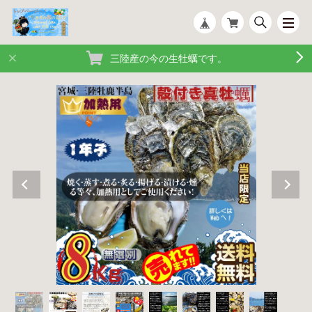
三陸産の今の生牡蠣です。