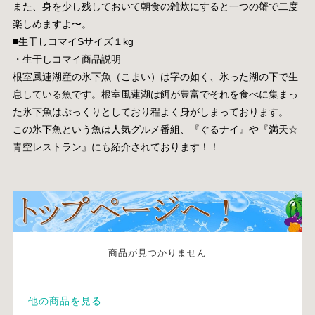
また、身を少し残しておいて朝食の雑炊にすると一つの蟹で二度
楽しめますよ〜。
■生干しコマイSサイズ１kg
・生干しコマイ商品説明
根室風連湖産の氷下魚（こまい）は字の如く、氷った湖の下で生
息している魚です。根室風蓮湖は餌が豊富でそれを食べに集まっ
た氷下魚はぷっくりとしており程よく身がしまっております。
この氷下魚という魚は人気グルメ番組、『ぐるナイ』や『満天☆
青空レストラン』にも紹介されております！！