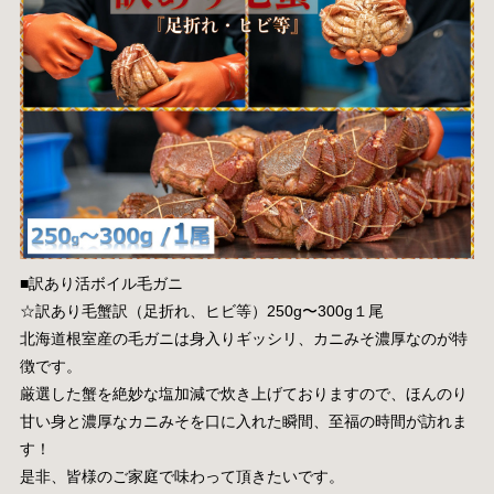
■訳あり活ボイル毛ガニ
☆訳あり毛蟹訳（足折れ、ヒビ等）250g〜300g１尾
北海道根室産の毛ガニは身入りギッシリ、カニみそ濃厚なのが特
徴です。
厳選した蟹を絶妙な塩加減で炊き上げておりますので、ほんのり
甘い身と濃厚なカニみそを口に入れた瞬間、至福の時間が訪れま
す！
是非、皆様のご家庭で味わって頂きたいです。