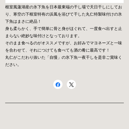
根室風蓮湖産の氷下魚を日本最東端の干し場で天日干しにしてお
り、寒空の下根室特有の浜風を浴びて干した丸仁特製味付けの氷
下魚はまさに絶品！
身も柔らかく、手で簡単に骨と身がほぐれて、一度食べ出すと止
まらない絶妙な味付けとなっております。
そのまま食べるのがオススメですが、お好みでマヨネーズと一味
を合わせて、それにつけても食べても酒の肴に最高です！
丸仁がこだわり抜いた「自慢」の氷下魚一夜干しを是非ご賞味く
ださい。