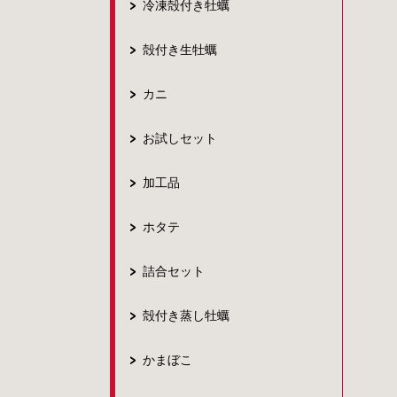
冷凍殻付き牡蠣
殻付き生牡蠣
カニ
お試しセット
加工品
ホタテ
詰合セット
殻付き蒸し牡蠣
かまぼこ