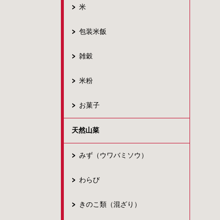
米
包装米飯
雑穀
米粉
お菓子
天然山菜
みず（ウワバミソウ）
わらび
きのこ類（混ざり）