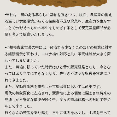
•当社は、農のある暮らしに基軸を置きつつ、現在、農産業の抱え
る厳しい労働環境からくる後継者不足や廃業を、生産力を生かす
ことで分野そのものの再生をもめざす案として安定基盤商品が必
要と考えて提案いたしました。
•小規模農家世帯の中には、経済力も少なくこのほどの農業に対す
る経済情勢が変わり、コロナ禍の対応と共に販売経路が大きく変
わってしまいました。
また、農協に頼っていた時代はひと昔の販売経路となり、今とな
っては余り当てにできなくなり、先行き不透明な収穫を容易にさ
れてきました。
また、変動性価格を重視した市場出荷においては尚更です。
現代の気象変化に左右され、変動性による価格に悩まされ将来の
見通しが不安定な環境が続く中、度々の市場価格への対応で苦労
をして来ました。
行くなんの苦労を乗り越え、再生に死力を尽くし、土壌を守って